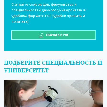
Скачайте список цен, факультетов и
специальностей данного университета в
удобном формате PDF (удобно хранить и
печатать)
СКАЧАТЬ В PDF
ПОДБЕРИТЕ СПЕЦИАЛЬНОСТЬ И
УНИВЕРСИТЕТ