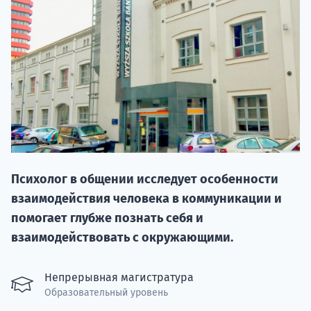
НАБОР О
Психолог в общении исследует особенности
поступление
взаимодействия человека в коммуникации и
помогает глубже познать себя и
Курс
взаимодействовать с окружающими.
подготов
Непрерывная магистратура
По
Образовательный уровень