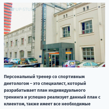
НАБОР О
поступление
Персональный тренер со спортивным
диетологом – это специалист, который
Курс
разрабатывает план индивидуального
подготов
тренинга и успешно реализует данный план с
клиентом, также имеет все необходимые
По