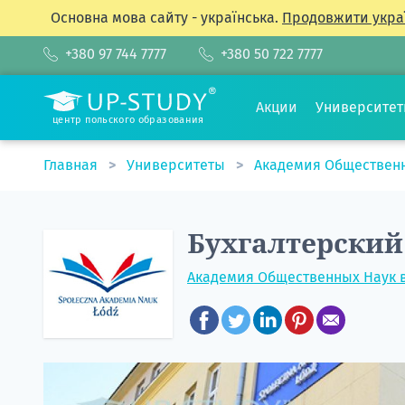
Основна мова сайту - українська.
Продовжити укра
+380 97 744 7777
+380 50 722 7777
Акции
Университе
центр польского образования
Главная
Университеты
Академия Обществен
Бухгалтерский
Академия Общественных Наук 