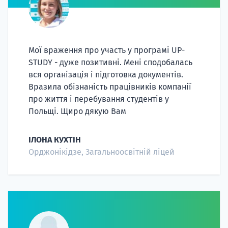
Мої враження про участь у програмі UP-
STUDY - дуже позитивні. Мені сподобалась
вся організація і підготовка документів.
Вразила обізнаність працівників компанії
про життя і перебування студентів у
Польщі. Щиро дякую Вам
НАБОР О
поступление
ІЛОНА КУХТІН
Орджонікідзе, Загальноосвітній ліцей
Курс
подготов
По