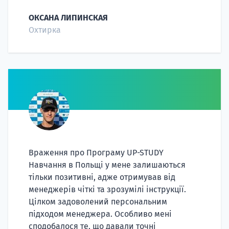
ОКСАНА ЛИПИНСКАЯ
Охтирка
Враження про Програму UP-STUDY
Навчання в Польщі у мене залишаються
тільки позитивні, адже отримував від
менеджерів чіткі та зрозумілі інструкції.
Цілком задоволений персональним
підходом менеджера. Особливо мені
сподобалося те, що давали точні